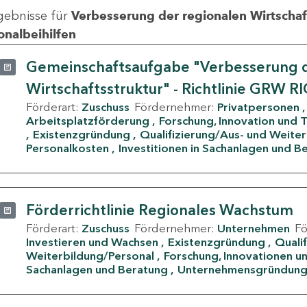
gebnisse für
Verbesserung der regionalen Wirtschafts
onalbeihilfen
Gemeinschaftsaufgabe "Verbesserung d
Wirtschaftsstruktur" - Richtlinie GRW R
Förderart:
Zuschuss
Fördernehmer:
Privatpersonen
Arbeitsplatzförderung
Forschung, Innovation und 
Existenzgründung
Qualifizierung/Aus- und Weite
Personalkosten
Investitionen in Sachanlagen und B
Förderrichtlinie Regionales Wachstum
Förderart:
Zuschuss
Fördernehmer:
Unternehmen
F
Investieren und Wachsen
Existenzgründung
Quali
Weiterbildung/Personal
Forschung, Innovationen un
Sachanlagen und Beratung
Unternehmensgründun