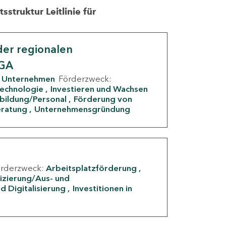
struktur Leitlinie für
er regionalen
IGA
Unternehmen
Förderzweck:
Technologie
Investieren und Wachsen
rbildung/Personal
Förderung von
eratung
Unternehmensgründung
örderzweck:
Arbeitsplatzförderung
fizierung/Aus- und
d Digitalisierung
Investitionen in
g