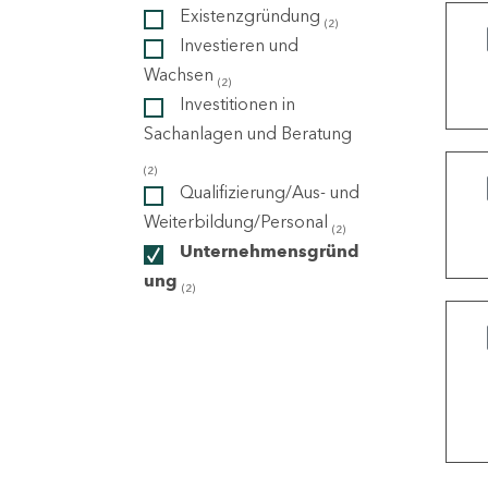
Existenzgründung
(2)
Investieren und
ndorte
Wachsen
(2)
Investitionen in
Sachanlagen und Beratung
(2)
Qualifizierung/Aus- und
Weiterbildung/Personal
(2)
Unternehmensgründ
ung
(2)