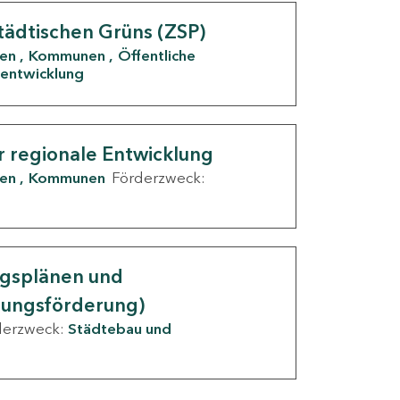
tädtischen Grüns (ZSP)
den
Kommunen
Öffentliche
entwicklung
r regionale Entwicklung
den
Kommunen
Förderzweck:
ngsplänen und
nungsförderung)
derzweck:
Städtebau und