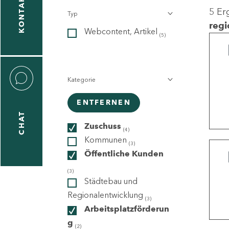
KONTAKT
5 Er
Typ
gen
regi
Webcontent, Artikel
n
(5)
Kategorie
ENTFERNEN
CHAT
icecenter
Zuschuss
(4)
Kommunen
(3)
Öffentliche Kunden
taktformular
(3)
Städtebau und
Regionalentwicklung
(3)
Arbeitsplatzförderun
erportal
g
(2)