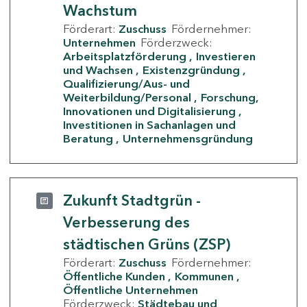
Wachstum
Förderart:
Zuschuss
Fördernehmer:
Unternehmen
Förderzweck:
Arbeitsplatzförderung
Investieren
und Wachsen
Existenzgründung
Qualifizierung/Aus- und
Weiterbildung/Personal
Forschung,
Innovationen und Digitalisierung
Investitionen in Sachanlagen und
Beratung
Unternehmensgründung
Zukunft Stadtgrün -
Verbesserung des
städtischen Grüns (ZSP)
Förderart:
Zuschuss
Fördernehmer:
Öffentliche Kunden
Kommunen
Öffentliche Unternehmen
Förderzweck:
Städtebau und