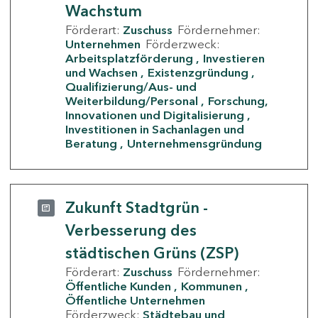
Wachstum
Förderart:
Zuschuss
Fördernehmer:
Unternehmen
Förderzweck:
Arbeitsplatzförderung
Investieren
und Wachsen
Existenzgründung
Qualifizierung/Aus- und
Weiterbildung/Personal
Forschung,
Innovationen und Digitalisierung
Investitionen in Sachanlagen und
Beratung
Unternehmensgründung
Zukunft Stadtgrün -
Verbesserung des
städtischen Grüns (ZSP)
Förderart:
Zuschuss
Fördernehmer:
Öffentliche Kunden
Kommunen
Öffentliche Unternehmen
Förderzweck:
Städtebau und