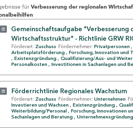
gebnisse für
Verbesserung der regionalen Wirtschafts
onalbeihilfen
Gemeinschaftsaufgabe "Verbesserung d
Wirtschaftsstruktur" - Richtlinie GRW R
Förderart:
Zuschuss
Fördernehmer:
Privatpersonen
Arbeitsplatzförderung
Forschung, Innovation und 
Existenzgründung
Qualifizierung/Aus- und Weite
Personalkosten
Investitionen in Sachanlagen und B
Förderrichtlinie Regionales Wachstum
Förderart:
Zuschuss
Fördernehmer:
Unternehmen
F
Investieren und Wachsen
Existenzgründung
Quali
Weiterbildung/Personal
Forschung, Innovationen un
Sachanlagen und Beratung
Unternehmensgründun