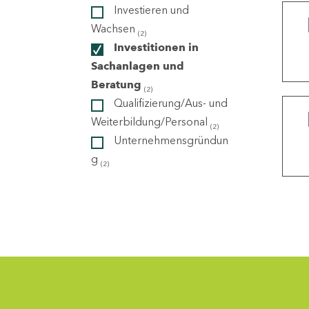
Investieren und
Wachsen
(2)
ndorte
Investitionen in
Sachanlagen und
Beratung
(2)
Qualifizierung/Aus- und
Weiterbildung/Personal
(2)
Unternehmensgründun
g
(2)