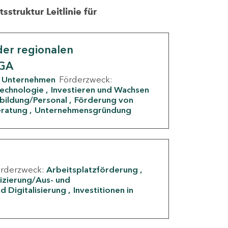
struktur Leitlinie für
er regionalen
IGA
Unternehmen
Förderzweck:
Technologie
Investieren und Wachsen
rbildung/Personal
Förderung von
eratung
Unternehmensgründung
örderzweck:
Arbeitsplatzförderung
fizierung/Aus- und
d Digitalisierung
Investitionen in
g