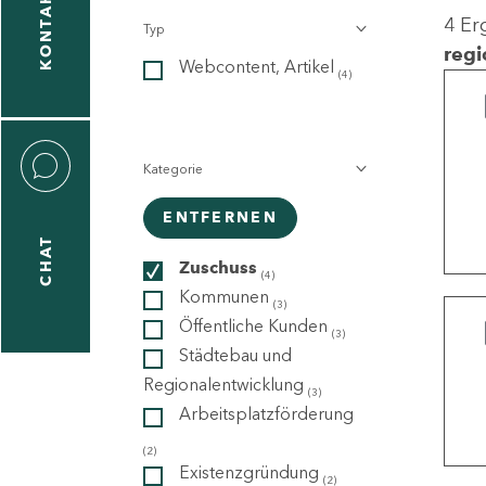
KONTAKT
4 Er
Typ
gen
regi
Webcontent, Artikel
n
(4)
Kategorie
ENTFERNEN
CHAT
icecenter
Zuschuss
(4)
Kommunen
(3)
Öffentliche Kunden
(3)
taktformular
Städtebau und
Regionalentwicklung
(3)
Arbeitsplatzförderung
erportal
(2)
Existenzgründung
(2)