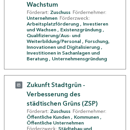
Wachstum
Förderart:
Zuschuss
Fördernehmer:
Unternehmen
Förderzweck:
Arbeitsplatzförderung
Investieren
und Wachsen
Existenzgründung
Qualifizierung/Aus- und
Weiterbildung/Personal
Forschung,
Innovationen und Digitalisierung
Investitionen in Sachanlagen und
Beratung
Unternehmensgründung
Zukunft Stadtgrün -
Verbesserung des
städtischen Grüns (ZSP)
Förderart:
Zuschuss
Fördernehmer:
Öffentliche Kunden
Kommunen
Öffentliche Unternehmen
Förderzweck:
Städtebau und