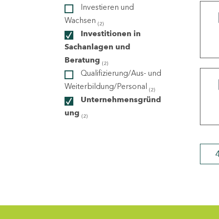
Investieren und
Wachsen
(2)
ndorte
Investitionen in
Sachanlagen und
Beratung
(2)
Qualifizierung/Aus- und
Weiterbildung/Personal
(2)
Unternehmensgründ
ung
(2)