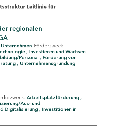
struktur Leitlinie für
er regionalen
IGA
Unternehmen
Förderzweck:
Technologie
Investieren und Wachsen
rbildung/Personal
Förderung von
eratung
Unternehmensgründung
örderzweck:
Arbeitsplatzförderung
fizierung/Aus- und
d Digitalisierung
Investitionen in
g