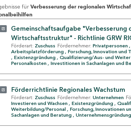
gebnisse für
Verbesserung der regionalen Wirtschafts
onalbeihilfen
Gemeinschaftsaufgabe "Verbesserung d
Wirtschaftsstruktur" - Richtlinie GRW R
Förderart:
Zuschuss
Fördernehmer:
Privatpersonen
Arbeitsplatzförderung
Forschung, Innovation und 
Existenzgründung
Qualifizierung/Aus- und Weite
Personalkosten
Investitionen in Sachanlagen und B
Förderrichtlinie Regionales Wachstum
Förderart:
Zuschuss
Fördernehmer:
Unternehmen
F
Investieren und Wachsen
Existenzgründung
Quali
Weiterbildung/Personal
Forschung, Innovationen un
Sachanlagen und Beratung
Unternehmensgründun