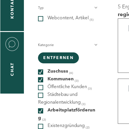
KONTAKT
5 Er
Typ
gen
regi
Webcontent, Artikel
n
(5)
Kategorie
ENTFERNEN
CHAT
icecenter
Zuschuss
(4)
Kommunen
(3)
Öffentliche Kunden
(3)
taktformular
Städtebau und
Regionalentwicklung
(3)
Arbeitsplatzförderun
g
erportal
(2)
Existenzgründung
(2)