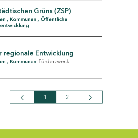
tädtischen Grüns (ZSP)
den
Kommunen
Öffentliche
entwicklung
r regionale Entwicklung
den
Kommunen
Förderzweck:
1
2
Seite
Seite