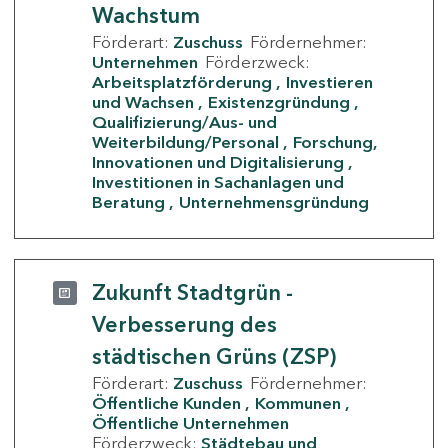
Wachstum
Förderart:
Zuschuss
Fördernehmer:
Unternehmen
Förderzweck:
Arbeitsplatzförderung
Investieren
und Wachsen
Existenzgründung
Qualifizierung/Aus- und
Weiterbildung/Personal
Forschung,
Innovationen und Digitalisierung
Investitionen in Sachanlagen und
Beratung
Unternehmensgründung
Zukunft Stadtgrün -
Verbesserung des
städtischen Grüns (ZSP)
Förderart:
Zuschuss
Fördernehmer:
Öffentliche Kunden
Kommunen
Öffentliche Unternehmen
Förderzweck:
Städtebau und