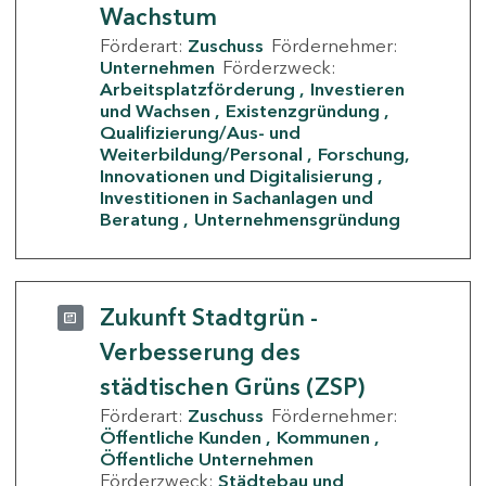
Wachstum
Förderart:
Zuschuss
Fördernehmer:
Unternehmen
Förderzweck:
Arbeitsplatzförderung
Investieren
und Wachsen
Existenzgründung
Qualifizierung/Aus- und
Weiterbildung/Personal
Forschung,
Innovationen und Digitalisierung
Investitionen in Sachanlagen und
Beratung
Unternehmensgründung
Zukunft Stadtgrün -
Verbesserung des
städtischen Grüns (ZSP)
Förderart:
Zuschuss
Fördernehmer:
Öffentliche Kunden
Kommunen
Öffentliche Unternehmen
Förderzweck:
Städtebau und