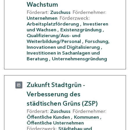
Wachstum
Förderart:
Zuschuss
Fördernehmer:
Unternehmen
Förderzweck:
Arbeitsplatzförderung
Investieren
und Wachsen
Existenzgründung
Qualifizierung/Aus- und
Weiterbildung/Personal
Forschung,
Innovationen und Digitalisierung
Investitionen in Sachanlagen und
Beratung
Unternehmensgründung
Zukunft Stadtgrün -
Verbesserung des
städtischen Grüns (ZSP)
Förderart:
Zuschuss
Fördernehmer:
Öffentliche Kunden
Kommunen
Öffentliche Unternehmen
Förderzweck:
Städtebau und