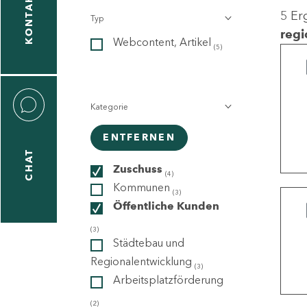
KONTAKT
5 Er
Typ
gen
regi
Webcontent, Artikel
n
(5)
Kategorie
ENTFERNEN
CHAT
icecenter
Zuschuss
(4)
Kommunen
(3)
Öffentliche Kunden
taktformular
(3)
Städtebau und
Regionalentwicklung
(3)
Arbeitsplatzförderung
erportal
(2)