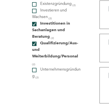
Existenzgründung
(2)
Investieren und
ndorte
Wachsen
(2)
Investitionen in
Sachanlagen und
Beratung
(2)
Qualifizierung/Aus-
und
Weiterbildung/Personal
(2)
Unternehmensgründun
g
(2)