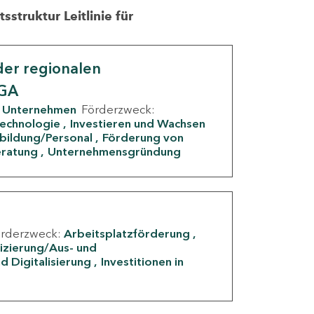
struktur Leitlinie für
er regionalen
IGA
Unternehmen
Förderzweck:
Technologie
Investieren und Wachsen
rbildung/Personal
Förderung von
eratung
Unternehmensgründung
örderzweck:
Arbeitsplatzförderung
fizierung/Aus- und
d Digitalisierung
Investitionen in
g