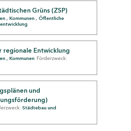
tädtischen Grüns (ZSP)
den
Kommunen
Öffentliche
entwicklung
r regionale Entwicklung
den
Kommunen
Förderzweck:
ngsplänen und
nungsförderung)
derzweck:
Städtebau und