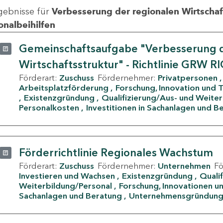
gebnisse für
Verbesserung der regionalen Wirtschafts
onalbeihilfen
Gemeinschaftsaufgabe "Verbesserung d
Wirtschaftsstruktur" - Richtlinie GRW R
Förderart:
Zuschuss
Fördernehmer:
Privatpersonen
Arbeitsplatzförderung
Forschung, Innovation und 
Existenzgründung
Qualifizierung/Aus- und Weite
Personalkosten
Investitionen in Sachanlagen und B
Förderrichtlinie Regionales Wachstum
Förderart:
Zuschuss
Fördernehmer:
Unternehmen
F
Investieren und Wachsen
Existenzgründung
Quali
Weiterbildung/Personal
Forschung, Innovationen un
Sachanlagen und Beratung
Unternehmensgründun