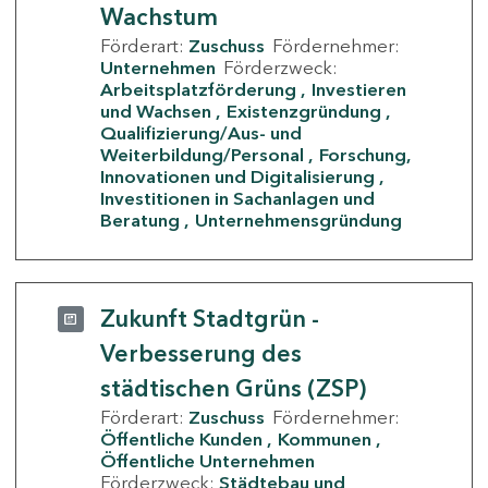
Wachstum
Förderart:
Zuschuss
Fördernehmer:
Unternehmen
Förderzweck:
Arbeitsplatzförderung
Investieren
und Wachsen
Existenzgründung
Qualifizierung/Aus- und
Weiterbildung/Personal
Forschung,
Innovationen und Digitalisierung
Investitionen in Sachanlagen und
Beratung
Unternehmensgründung
Zukunft Stadtgrün -
Verbesserung des
städtischen Grüns (ZSP)
Förderart:
Zuschuss
Fördernehmer:
Öffentliche Kunden
Kommunen
Öffentliche Unternehmen
Förderzweck:
Städtebau und