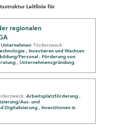
struktur Leitlinie für
er regionalen
IGA
Unternehmen
Förderzweck:
Technologie
Investieren und Wachsen
rbildung/Personal
Förderung von
eratung
Unternehmensgründung
örderzweck:
Arbeitsplatzförderung
fizierung/Aus- und
d Digitalisierung
Investitionen in
g