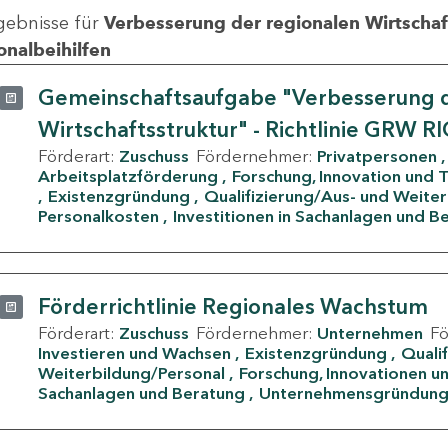
gebnisse für
Verbesserung der regionalen Wirtschafts
onalbeihilfen
Gemeinschaftsaufgabe "Verbesserung d
Wirtschaftsstruktur" - Richtlinie GRW R
Förderart:
Zuschuss
Fördernehmer:
Privatpersonen
Arbeitsplatzförderung
Forschung, Innovation und 
Existenzgründung
Qualifizierung/Aus- und Weite
Personalkosten
Investitionen in Sachanlagen und B
Förderrichtlinie Regionales Wachstum
Förderart:
Zuschuss
Fördernehmer:
Unternehmen
F
Investieren und Wachsen
Existenzgründung
Quali
Weiterbildung/Personal
Forschung, Innovationen un
Sachanlagen und Beratung
Unternehmensgründun