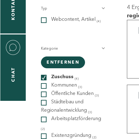
KONTAKT
4 Er
Typ
gen
regi
Webcontent, Artikel
n
(4)
Kategorie
ENTFERNEN
CHAT
icecenter
Zuschuss
(4)
Kommunen
(3)
Öffentliche Kunden
(3)
taktformular
Städtebau und
Regionalentwicklung
(3)
Arbeitsplatzförderung
erportal
(2)
Existenzgründung
(2)