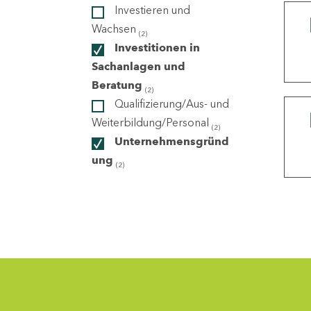
Investieren und
Wachsen
(2)
ndorte
Investitionen in
Sachanlagen und
Beratung
(2)
Qualifizierung/Aus- und
Weiterbildung/Personal
(2)
Unternehmensgründ
ung
(2)