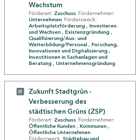
Wachstum
Förderart:
Zuschuss
Fördernehmer:
Unternehmen
Förderzweck:
Arbeitsplatzförderung
Investieren
und Wachsen
Existenzgründung
Qualifizierung/Aus- und
Weiterbildung/Personal
Forschung,
Innovationen und Digitalisierung
Investitionen in Sachanlagen und
Beratung
Unternehmensgründung
Zukunft Stadtgrün -
Verbesserung des
städtischen Grüns (ZSP)
Förderart:
Zuschuss
Fördernehmer:
Öffentliche Kunden
Kommunen
Öffentliche Unternehmen
Förderzweck:
Städtebau und