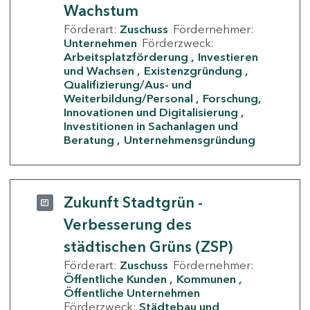
Wachstum
Förderart:
Zuschuss
Fördernehmer:
Unternehmen
Förderzweck:
Arbeitsplatzförderung
Investieren
und Wachsen
Existenzgründung
Qualifizierung/Aus- und
Weiterbildung/Personal
Forschung,
Innovationen und Digitalisierung
Investitionen in Sachanlagen und
Beratung
Unternehmensgründung
Zukunft Stadtgrün -
Verbesserung des
städtischen Grüns (ZSP)
Förderart:
Zuschuss
Fördernehmer:
Öffentliche Kunden
Kommunen
Öffentliche Unternehmen
Förderzweck:
Städtebau und