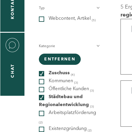
KONTAKT
5 Er
Typ
gen
regi
Webcontent, Artikel
n
(5)
Kategorie
ENTFERNEN
CHAT
icecenter
Zuschuss
(4)
Kommunen
(3)
Öffentliche Kunden
(3)
taktformular
Städtebau und
Regionalentwicklung
(3)
Arbeitsplatzförderung
erportal
(2)
Existenzgründung
(2)