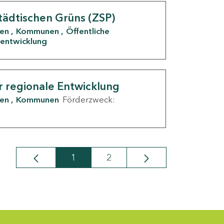
tädtischen Grüns (ZSP)
den
Kommunen
Öffentliche
entwicklung
r regionale Entwicklung
den
Kommunen
Förderzweck:
1
2
Seite
Seite