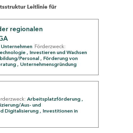
struktur Leitlinie für
er regionalen
IGA
Unternehmen
Förderzweck:
Technologie
Investieren und Wachsen
rbildung/Personal
Förderung von
eratung
Unternehmensgründung
örderzweck:
Arbeitsplatzförderung
fizierung/Aus- und
d Digitalisierung
Investitionen in
g