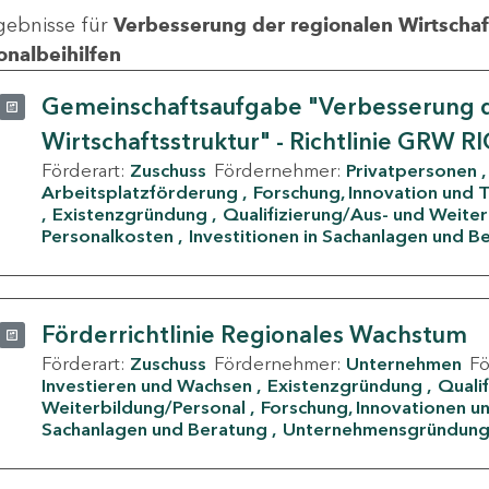
gebnisse für
Verbesserung der regionalen Wirtschafts
onalbeihilfen
Gemeinschaftsaufgabe "Verbesserung d
Wirtschaftsstruktur" - Richtlinie GRW R
Förderart:
Zuschuss
Fördernehmer:
Privatpersonen
Arbeitsplatzförderung
Forschung, Innovation und 
Existenzgründung
Qualifizierung/Aus- und Weite
Personalkosten
Investitionen in Sachanlagen und B
Förderrichtlinie Regionales Wachstum
Förderart:
Zuschuss
Fördernehmer:
Unternehmen
F
Investieren und Wachsen
Existenzgründung
Quali
Weiterbildung/Personal
Forschung, Innovationen un
Sachanlagen und Beratung
Unternehmensgründun