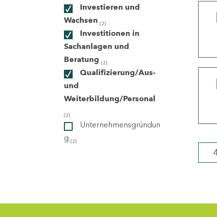
Investieren und
Wachsen
(2)
ndorte
Investitionen in
Sachanlagen und
Beratung
(2)
Qualifizierung/Aus-
und
Weiterbildung/Personal
(2)
Unternehmensgründun
g
(2)