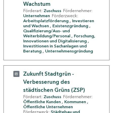
Wachstum
Förderart:
Zuschuss
Fördernehmer:
Unternehmen
Förderzweck:
Arbeitsplatzförderung
Investieren
und Wachsen
Existenzgründung
Qualifizierung/Aus- und
Weiterbildung/Personal
Forschung,
Innovationen und Digitalisierung
Investitionen in Sachanlagen und
Beratung
Unternehmensgründung
Zukunft Stadtgrün -
Verbesserung des
städtischen Grüns (ZSP)
Förderart:
Zuschuss
Fördernehmer:
Öffentliche Kunden
Kommunen
Öffentliche Unternehmen
Förderzweck:
Städtebau und