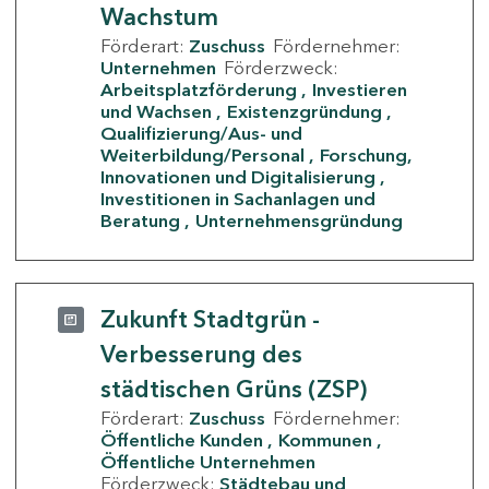
Wachstum
Förderart:
Zuschuss
Fördernehmer:
Unternehmen
Förderzweck:
Arbeitsplatzförderung
Investieren
und Wachsen
Existenzgründung
Qualifizierung/Aus- und
Weiterbildung/Personal
Forschung,
Innovationen und Digitalisierung
Investitionen in Sachanlagen und
Beratung
Unternehmensgründung
Zukunft Stadtgrün -
Verbesserung des
städtischen Grüns (ZSP)
Förderart:
Zuschuss
Fördernehmer:
Öffentliche Kunden
Kommunen
Öffentliche Unternehmen
Förderzweck:
Städtebau und