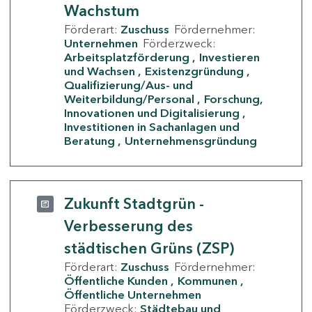
Wachstum
Förderart:
Zuschuss
Fördernehmer:
Unternehmen
Förderzweck:
Arbeitsplatzförderung
Investieren
und Wachsen
Existenzgründung
Qualifizierung/Aus- und
Weiterbildung/Personal
Forschung,
Innovationen und Digitalisierung
Investitionen in Sachanlagen und
Beratung
Unternehmensgründung
Zukunft Stadtgrün -
Verbesserung des
städtischen Grüns (ZSP)
Förderart:
Zuschuss
Fördernehmer:
Öffentliche Kunden
Kommunen
Öffentliche Unternehmen
Förderzweck:
Städtebau und