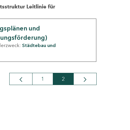
struktur Leitlinie für
ngsplänen und
nungsförderung)
derzweck:
Städtebau und
1
2
Seite
Seite