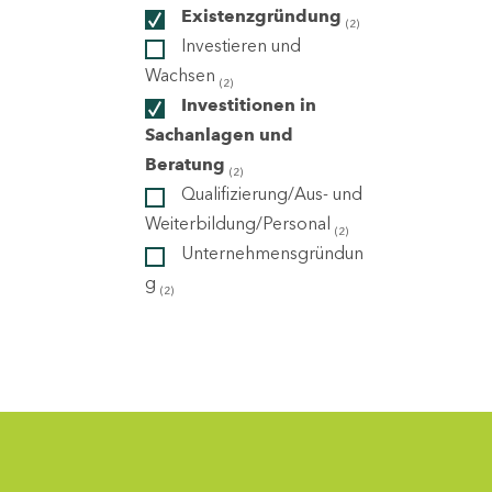
Existenzgründung
(2)
Investieren und
ndorte
Wachsen
(2)
Investitionen in
Sachanlagen und
Beratung
(2)
Qualifizierung/Aus- und
Weiterbildung/Personal
(2)
Unternehmensgründun
g
(2)