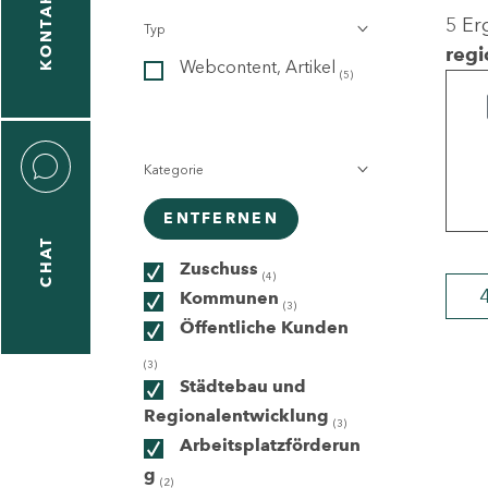
KONTAKT
5 Er
Typ
gen
regi
Webcontent, Artikel
n
(5)
Kategorie
ENTFERNEN
CHAT
icecenter
Zuschuss
(4)
Kommunen
(3)
Öffentliche Kunden
taktformular
(3)
Städtebau und
Regionalentwicklung
(3)
Arbeitsplatzförderun
erportal
g
(2)