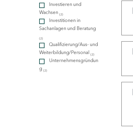
Investieren und
Wachsen
(2)
ndorte
Investitionen in
Sachanlagen und Beratung
(2)
Qualifizierung/Aus- und
Weiterbildung/Personal
(2)
Unternehmensgründun
g
(2)