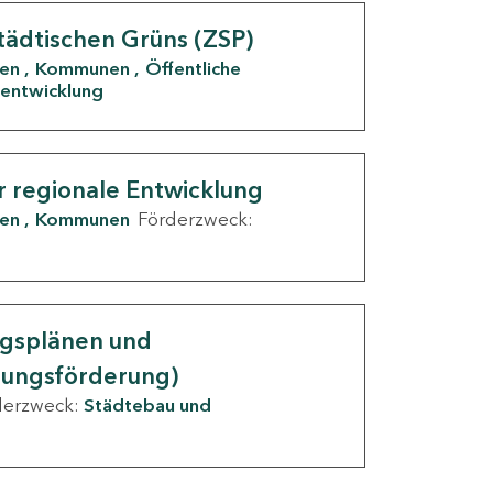
tädtischen Grüns (ZSP)
den
Kommunen
Öffentliche
entwicklung
r regionale Entwicklung
den
Kommunen
Förderzweck:
ngsplänen und
nungsförderung)
derzweck:
Städtebau und