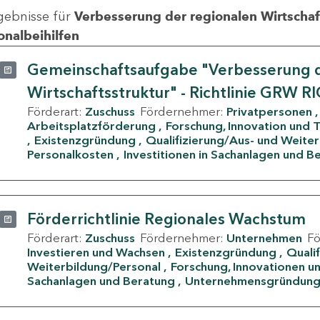
gebnisse für
Verbesserung der regionalen Wirtschafts
onalbeihilfen
Gemeinschaftsaufgabe "Verbesserung d
Wirtschaftsstruktur" - Richtlinie GRW R
Förderart:
Zuschuss
Fördernehmer:
Privatpersonen
Arbeitsplatzförderung
Forschung, Innovation und 
Existenzgründung
Qualifizierung/Aus- und Weite
Personalkosten
Investitionen in Sachanlagen und B
Förderrichtlinie Regionales Wachstum
Förderart:
Zuschuss
Fördernehmer:
Unternehmen
F
Investieren und Wachsen
Existenzgründung
Quali
Weiterbildung/Personal
Forschung, Innovationen un
Sachanlagen und Beratung
Unternehmensgründun