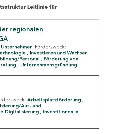
struktur Leitlinie für
er regionalen
IGA
Unternehmen
Förderzweck:
Technologie
Investieren und Wachsen
rbildung/Personal
Förderung von
eratung
Unternehmensgründung
örderzweck:
Arbeitsplatzförderung
fizierung/Aus- und
d Digitalisierung
Investitionen in
g