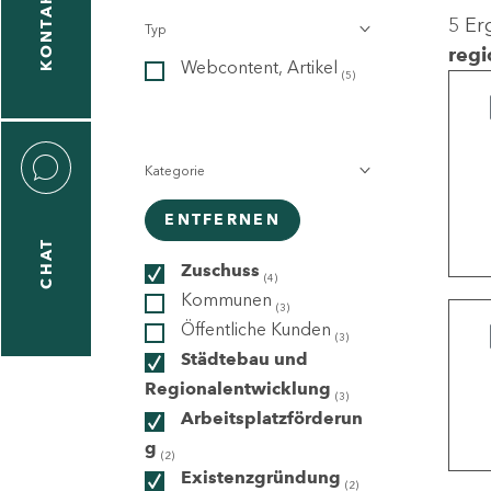
KONTAKT
5 Er
Typ
gen
regi
Webcontent, Artikel
n
(5)
Kategorie
ENTFERNEN
CHAT
icecenter
Zuschuss
(4)
Kommunen
(3)
Öffentliche Kunden
(3)
taktformular
Städtebau und
Regionalentwicklung
(3)
Arbeitsplatzförderun
g
erportal
(2)
Existenzgründung
(2)