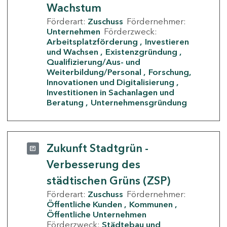
Wachstum
Förderart:
Zuschuss
Fördernehmer:
Unternehmen
Förderzweck:
Arbeitsplatzförderung
Investieren
und Wachsen
Existenzgründung
Qualifizierung/Aus- und
Weiterbildung/Personal
Forschung,
Innovationen und Digitalisierung
Investitionen in Sachanlagen und
Beratung
Unternehmensgründung
Zukunft Stadtgrün -
Verbesserung des
städtischen Grüns (ZSP)
Förderart:
Zuschuss
Fördernehmer:
Öffentliche Kunden
Kommunen
Öffentliche Unternehmen
Förderzweck:
Städtebau und