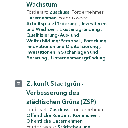
Wachstum
Förderart:
Zuschuss
Fördernehmer:
Unternehmen
Förderzweck:
Arbeitsplatzförderung
Investieren
und Wachsen
Existenzgründung
Qualifizierung/Aus- und
Weiterbildung/Personal
Forschung,
Innovationen und Digitalisierung
Investitionen in Sachanlagen und
Beratung
Unternehmensgründung
Zukunft Stadtgrün -
Verbesserung des
städtischen Grüns (ZSP)
Förderart:
Zuschuss
Fördernehmer:
Öffentliche Kunden
Kommunen
Öffentliche Unternehmen
Förderzweck:
Städtebau und