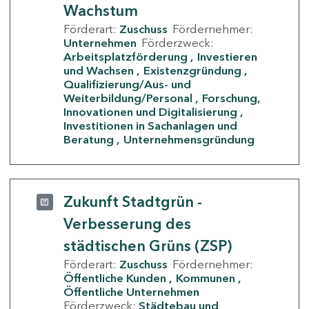
Wachstum
Förderart:
Zuschuss
Fördernehmer:
Unternehmen
Förderzweck:
Arbeitsplatzförderung
Investieren
und Wachsen
Existenzgründung
Qualifizierung/Aus- und
Weiterbildung/Personal
Forschung,
Innovationen und Digitalisierung
Investitionen in Sachanlagen und
Beratung
Unternehmensgründung
Zukunft Stadtgrün -
Verbesserung des
städtischen Grüns (ZSP)
Förderart:
Zuschuss
Fördernehmer:
Öffentliche Kunden
Kommunen
Öffentliche Unternehmen
Förderzweck:
Städtebau und