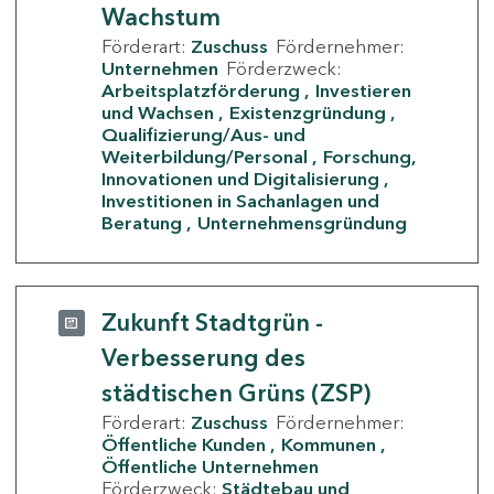
Wachstum
Förderart:
Zuschuss
Fördernehmer:
Unternehmen
Förderzweck:
Arbeitsplatzförderung
Investieren
und Wachsen
Existenzgründung
Qualifizierung/Aus- und
Weiterbildung/Personal
Forschung,
Innovationen und Digitalisierung
Investitionen in Sachanlagen und
Beratung
Unternehmensgründung
Zukunft Stadtgrün -
Verbesserung des
städtischen Grüns (ZSP)
Förderart:
Zuschuss
Fördernehmer:
Öffentliche Kunden
Kommunen
Öffentliche Unternehmen
Förderzweck:
Städtebau und