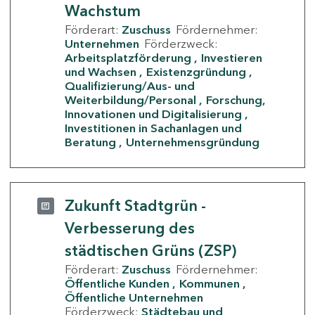
Wachstum
Förderart:
Zuschuss
Fördernehmer:
Unternehmen
Förderzweck:
Arbeitsplatzförderung
Investieren
und Wachsen
Existenzgründung
Qualifizierung/Aus- und
Weiterbildung/Personal
Forschung,
Innovationen und Digitalisierung
Investitionen in Sachanlagen und
Beratung
Unternehmensgründung
Zukunft Stadtgrün -
Verbesserung des
städtischen Grüns (ZSP)
Förderart:
Zuschuss
Fördernehmer:
Öffentliche Kunden
Kommunen
Öffentliche Unternehmen
Förderzweck:
Städtebau und