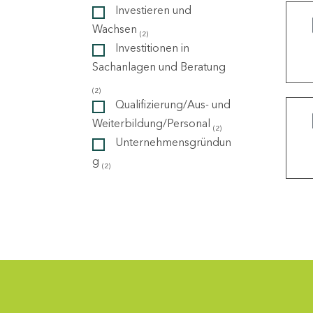
Investieren und
Wachsen
(2)
ndorte
Investitionen in
Sachanlagen und Beratung
(2)
Qualifizierung/Aus- und
Weiterbildung/Personal
(2)
Unternehmensgründun
g
(2)