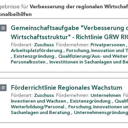
gebnisse für
Verbesserung der regionalen Wirtschafts
onalbeihilfen
Gemeinschaftsaufgabe "Verbesserung d
Wirtschaftsstruktur" - Richtlinie GRW R
Förderart:
Zuschuss
Fördernehmer:
Privatpersonen
Arbeitsplatzförderung
Forschung, Innovation und 
Existenzgründung
Qualifizierung/Aus- und Weite
Personalkosten
Investitionen in Sachanlagen und B
Förderrichtlinie Regionales Wachstum
Förderart:
Zuschuss
Fördernehmer:
Unternehmen
F
Investieren und Wachsen
Existenzgründung
Quali
Weiterbildung/Personal
Forschung, Innovationen un
Sachanlagen und Beratung
Unternehmensgründun