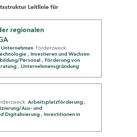
struktur Leitlinie für
er regionalen
IGA
Unternehmen
Förderzweck:
Technologie
Investieren und Wachsen
rbildung/Personal
Förderung von
eratung
Unternehmensgründung
örderzweck:
Arbeitsplatzförderung
fizierung/Aus- und
d Digitalisierung
Investitionen in
g