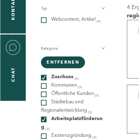
KONTAKT
4 Er
Typ
gen
regi
Webcontent, Artikel
n
(4)
Kategorie
ENTFERNEN
CHAT
icecenter
Zuschuss
(4)
Kommunen
(3)
Öffentliche Kunden
(3)
taktformular
Städtebau und
Regionalentwicklung
(3)
Arbeitsplatzförderun
g
erportal
(2)
Existenzgründung
(2)