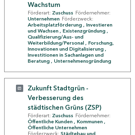
Wachstum
Förderart:
Zuschuss
Fördernehmer:
Unternehmen
Förderzweck:
Arbeitsplatzförderung
Investieren
und Wachsen
Existenzgründung
Qualifizierung/Aus- und
Weiterbildung/Personal
Forschung,
Innovationen und Digitalisierung
Investitionen in Sachanlagen und
Beratung
Unternehmensgründung
Zukunft Stadtgrün -
Verbesserung des
städtischen Grüns (ZSP)
Förderart:
Zuschuss
Fördernehmer:
Öffentliche Kunden
Kommunen
Öffentliche Unternehmen
Förderzweck:
Städtebau und