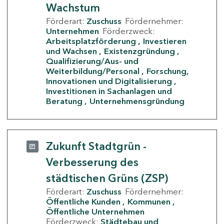
Wachstum
Förderart:
Zuschuss
Fördernehmer:
Unternehmen
Förderzweck:
Arbeitsplatzförderung
Investieren
und Wachsen
Existenzgründung
Qualifizierung/Aus- und
Weiterbildung/Personal
Forschung,
Innovationen und Digitalisierung
Investitionen in Sachanlagen und
Beratung
Unternehmensgründung
Zukunft Stadtgrün -
Verbesserung des
städtischen Grüns (ZSP)
Förderart:
Zuschuss
Fördernehmer:
Öffentliche Kunden
Kommunen
Öffentliche Unternehmen
Förderzweck:
Städtebau und