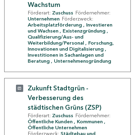
Wachstum
Förderart:
Zuschuss
Fördernehmer:
Unternehmen
Förderzweck:
Arbeitsplatzförderung
Investieren
und Wachsen
Existenzgründung
Qualifizierung/Aus- und
Weiterbildung/Personal
Forschung,
Innovationen und Digitalisierung
Investitionen in Sachanlagen und
Beratung
Unternehmensgründung
Zukunft Stadtgrün -
Verbesserung des
städtischen Grüns (ZSP)
Förderart:
Zuschuss
Fördernehmer:
Öffentliche Kunden
Kommunen
Öffentliche Unternehmen
Förderzweck:
Städtebau und