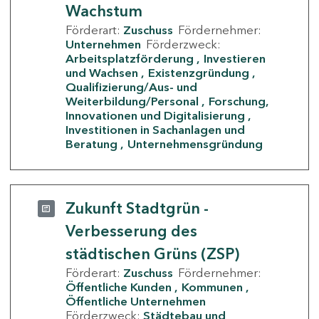
Wachstum
Förderart:
Zuschuss
Fördernehmer:
Unternehmen
Förderzweck:
Arbeitsplatzförderung
Investieren
und Wachsen
Existenzgründung
Qualifizierung/Aus- und
Weiterbildung/Personal
Forschung,
Innovationen und Digitalisierung
Investitionen in Sachanlagen und
Beratung
Unternehmensgründung
Zukunft Stadtgrün -
Verbesserung des
städtischen Grüns (ZSP)
Förderart:
Zuschuss
Fördernehmer:
Öffentliche Kunden
Kommunen
Öffentliche Unternehmen
Förderzweck:
Städtebau und