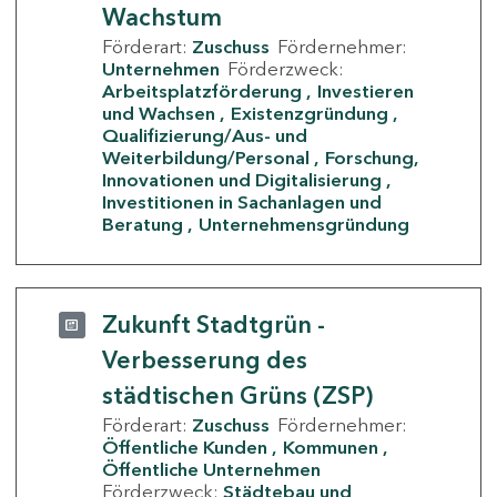
Wachstum
Förderart:
Zuschuss
Fördernehmer:
Unternehmen
Förderzweck:
Arbeitsplatzförderung
Investieren
und Wachsen
Existenzgründung
Qualifizierung/Aus- und
Weiterbildung/Personal
Forschung,
Innovationen und Digitalisierung
Investitionen in Sachanlagen und
Beratung
Unternehmensgründung
Zukunft Stadtgrün -
Verbesserung des
städtischen Grüns (ZSP)
Förderart:
Zuschuss
Fördernehmer:
Öffentliche Kunden
Kommunen
Öffentliche Unternehmen
Förderzweck:
Städtebau und