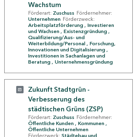
Wachstum
Förderart:
Zuschuss
Fördernehmer:
Unternehmen
Förderzweck:
Arbeitsplatzförderung
Investieren
und Wachsen
Existenzgründung
Qualifizierung/Aus- und
Weiterbildung/Personal
Forschung,
Innovationen und Digitalisierung
Investitionen in Sachanlagen und
Beratung
Unternehmensgründung
Zukunft Stadtgrün -
Verbesserung des
städtischen Grüns (ZSP)
Förderart:
Zuschuss
Fördernehmer:
Öffentliche Kunden
Kommunen
Öffentliche Unternehmen
Förderzweck:
Städtebau und