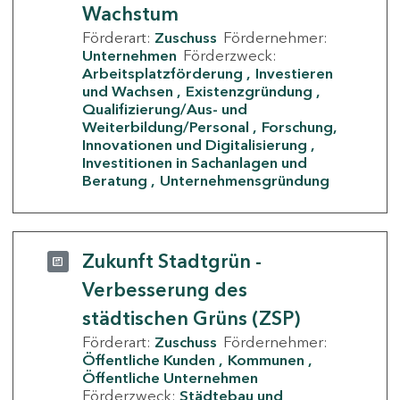
Wachstum
Förderart:
Zuschuss
Fördernehmer:
Unternehmen
Förderzweck:
Arbeitsplatzförderung
Investieren
und Wachsen
Existenzgründung
Qualifizierung/Aus- und
Weiterbildung/Personal
Forschung,
Innovationen und Digitalisierung
Investitionen in Sachanlagen und
Beratung
Unternehmensgründung
Zukunft Stadtgrün -
Verbesserung des
städtischen Grüns (ZSP)
Förderart:
Zuschuss
Fördernehmer:
Öffentliche Kunden
Kommunen
Öffentliche Unternehmen
Förderzweck:
Städtebau und