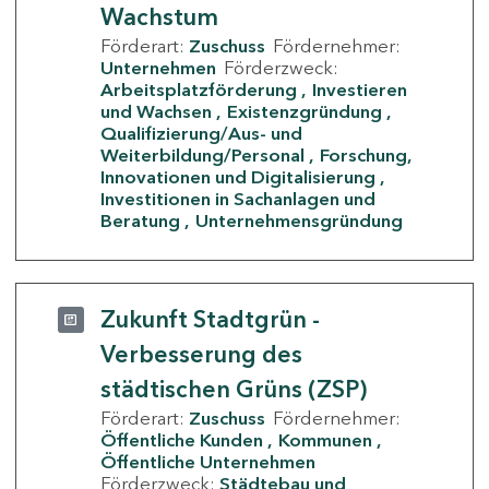
Wachstum
Förderart:
Zuschuss
Fördernehmer:
Unternehmen
Förderzweck:
Arbeitsplatzförderung
Investieren
und Wachsen
Existenzgründung
Qualifizierung/Aus- und
Weiterbildung/Personal
Forschung,
Innovationen und Digitalisierung
Investitionen in Sachanlagen und
Beratung
Unternehmensgründung
Zukunft Stadtgrün -
Verbesserung des
städtischen Grüns (ZSP)
Förderart:
Zuschuss
Fördernehmer:
Öffentliche Kunden
Kommunen
Öffentliche Unternehmen
Förderzweck:
Städtebau und