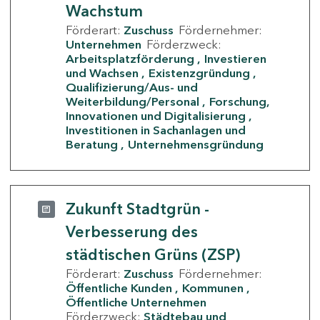
Wachstum
Förderart:
Zuschuss
Fördernehmer:
Unternehmen
Förderzweck:
Arbeitsplatzförderung
Investieren
und Wachsen
Existenzgründung
Qualifizierung/Aus- und
Weiterbildung/Personal
Forschung,
Innovationen und Digitalisierung
Investitionen in Sachanlagen und
Beratung
Unternehmensgründung
Zukunft Stadtgrün -
Verbesserung des
städtischen Grüns (ZSP)
Förderart:
Zuschuss
Fördernehmer:
Öffentliche Kunden
Kommunen
Öffentliche Unternehmen
Förderzweck:
Städtebau und