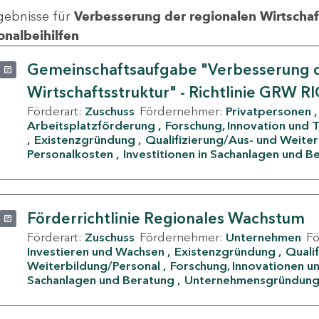
gebnisse für
Verbesserung der regionalen Wirtschafts
onalbeihilfen
Gemeinschaftsaufgabe "Verbesserung d
Wirtschaftsstruktur" - Richtlinie GRW R
Förderart:
Zuschuss
Fördernehmer:
Privatpersonen
Arbeitsplatzförderung
Forschung, Innovation und 
Existenzgründung
Qualifizierung/Aus- und Weite
Personalkosten
Investitionen in Sachanlagen und B
Förderrichtlinie Regionales Wachstum
Förderart:
Zuschuss
Fördernehmer:
Unternehmen
F
Investieren und Wachsen
Existenzgründung
Quali
Weiterbildung/Personal
Forschung, Innovationen un
Sachanlagen und Beratung
Unternehmensgründun