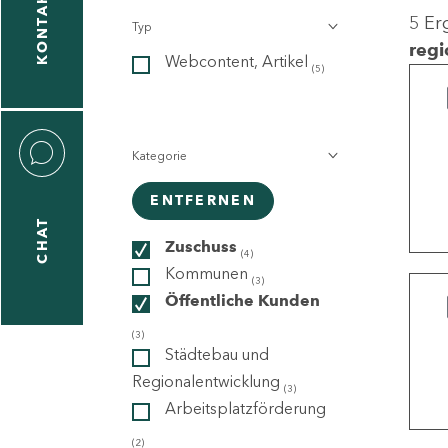
KONTAKT
5 Er
Typ
gen
regi
Webcontent, Artikel
n
(5)
Kategorie
ENTFERNEN
CHAT
icecenter
Zuschuss
(4)
Kommunen
(3)
Öffentliche Kunden
taktformular
(3)
Städtebau und
Regionalentwicklung
(3)
Arbeitsplatzförderung
erportal
(2)