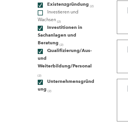
Existenzgründung
(2)
Investieren und
ndorte
Wachsen
(2)
Investitionen in
Sachanlagen und
Beratung
(2)
Qualifizierung/Aus-
und
Weiterbildung/Personal
(2)
Unternehmensgründ
ung
(2)