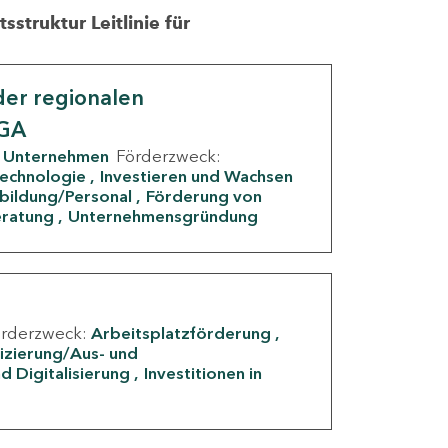
struktur Leitlinie für
er regionalen
IGA
Unternehmen
Förderzweck:
Technologie
Investieren und Wachsen
rbildung/Personal
Förderung von
eratung
Unternehmensgründung
örderzweck:
Arbeitsplatzförderung
fizierung/Aus- und
d Digitalisierung
Investitionen in
g