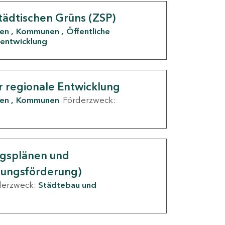
tädtischen Grüns (ZSP)
den
Kommunen
Öffentliche
entwicklung
r regionale Entwicklung
den
Kommunen
Förderzweck:
ngsplänen und
nungsförderung)
derzweck:
Städtebau und