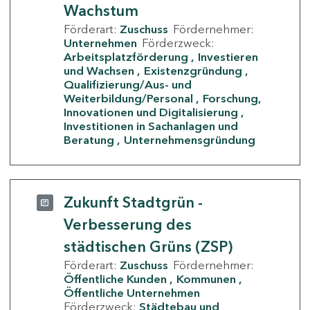
Wachstum
Förderart:
Zuschuss
Fördernehmer:
Unternehmen
Förderzweck:
Arbeitsplatzförderung
Investieren
und Wachsen
Existenzgründung
Qualifizierung/Aus- und
Weiterbildung/Personal
Forschung,
Innovationen und Digitalisierung
Investitionen in Sachanlagen und
Beratung
Unternehmensgründung
Zukunft Stadtgrün -
Verbesserung des
städtischen Grüns (ZSP)
Förderart:
Zuschuss
Fördernehmer:
Öffentliche Kunden
Kommunen
Öffentliche Unternehmen
Förderzweck:
Städtebau und