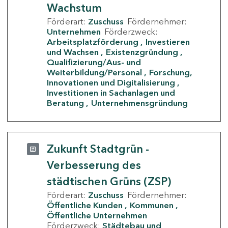
Wachstum
Förderart:
Zuschuss
Fördernehmer:
Unternehmen
Förderzweck:
Arbeitsplatzförderung
Investieren
und Wachsen
Existenzgründung
Qualifizierung/Aus- und
Weiterbildung/Personal
Forschung,
Innovationen und Digitalisierung
Investitionen in Sachanlagen und
Beratung
Unternehmensgründung
Zukunft Stadtgrün -
Verbesserung des
städtischen Grüns (ZSP)
Förderart:
Zuschuss
Fördernehmer:
Öffentliche Kunden
Kommunen
Öffentliche Unternehmen
Förderzweck:
Städtebau und