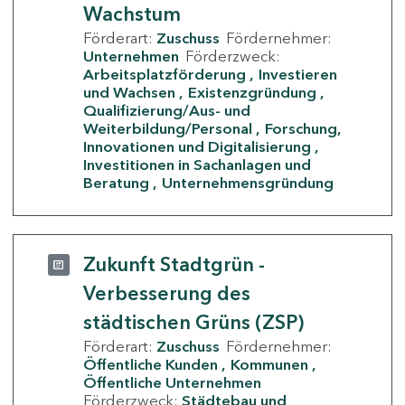
Wachstum
Förderart:
Zuschuss
Fördernehmer:
Unternehmen
Förderzweck:
Arbeitsplatzförderung
Investieren
und Wachsen
Existenzgründung
Qualifizierung/Aus- und
Weiterbildung/Personal
Forschung,
Innovationen und Digitalisierung
Investitionen in Sachanlagen und
Beratung
Unternehmensgründung
Zukunft Stadtgrün -
Verbesserung des
städtischen Grüns (ZSP)
Förderart:
Zuschuss
Fördernehmer:
Öffentliche Kunden
Kommunen
Öffentliche Unternehmen
Förderzweck:
Städtebau und