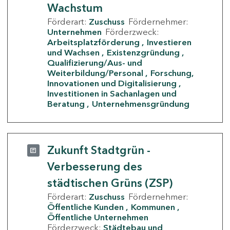
Wachstum
Förderart:
Zuschuss
Fördernehmer:
Unternehmen
Förderzweck:
Arbeitsplatzförderung
Investieren
und Wachsen
Existenzgründung
Qualifizierung/Aus- und
Weiterbildung/Personal
Forschung,
Innovationen und Digitalisierung
Investitionen in Sachanlagen und
Beratung
Unternehmensgründung
Zukunft Stadtgrün -
Verbesserung des
städtischen Grüns (ZSP)
Förderart:
Zuschuss
Fördernehmer:
Öffentliche Kunden
Kommunen
Öffentliche Unternehmen
Förderzweck:
Städtebau und