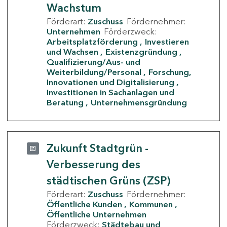
Wachstum
Förderart:
Zuschuss
Fördernehmer:
Unternehmen
Förderzweck:
Arbeitsplatzförderung
Investieren
und Wachsen
Existenzgründung
Qualifizierung/Aus- und
Weiterbildung/Personal
Forschung,
Innovationen und Digitalisierung
Investitionen in Sachanlagen und
Beratung
Unternehmensgründung
Zukunft Stadtgrün -
Verbesserung des
städtischen Grüns (ZSP)
Förderart:
Zuschuss
Fördernehmer:
Öffentliche Kunden
Kommunen
Öffentliche Unternehmen
Förderzweck:
Städtebau und