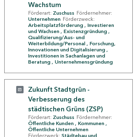
Wachstum
Förderart:
Zuschuss
Fördernehmer:
Unternehmen
Förderzweck:
Arbeitsplatzförderung
Investieren
und Wachsen
Existenzgründung
Qualifizierung/Aus- und
Weiterbildung/Personal
Forschung,
Innovationen und Digitalisierung
Investitionen in Sachanlagen und
Beratung
Unternehmensgründung
Zukunft Stadtgrün -
Verbesserung des
städtischen Grüns (ZSP)
Förderart:
Zuschuss
Fördernehmer:
Öffentliche Kunden
Kommunen
Öffentliche Unternehmen
Förderzweck:
Städtebau und