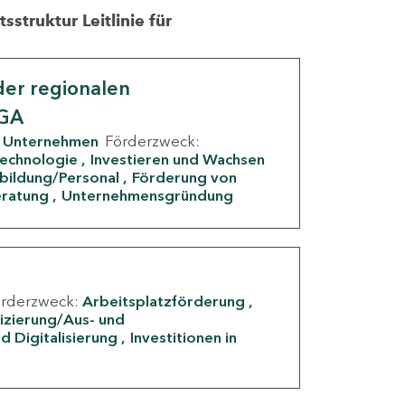
struktur Leitlinie für
er regionalen
IGA
Unternehmen
Förderzweck:
Technologie
Investieren und Wachsen
rbildung/Personal
Förderung von
eratung
Unternehmensgründung
örderzweck:
Arbeitsplatzförderung
fizierung/Aus- und
d Digitalisierung
Investitionen in
g