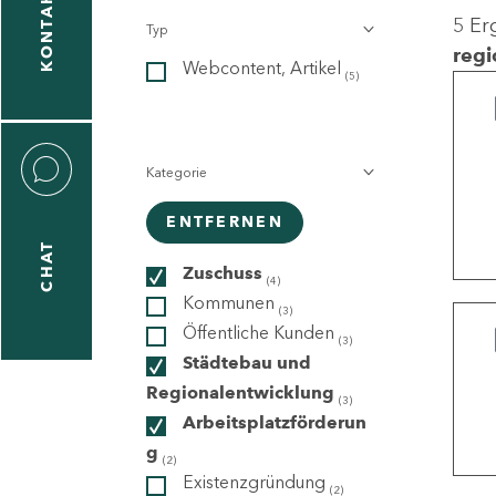
KONTAKT
5 Er
Typ
gen
regi
Webcontent, Artikel
n
(5)
Kategorie
ENTFERNEN
CHAT
icecenter
Zuschuss
(4)
Kommunen
(3)
Öffentliche Kunden
(3)
taktformular
Städtebau und
Regionalentwicklung
(3)
Arbeitsplatzförderun
g
erportal
(2)
Existenzgründung
(2)