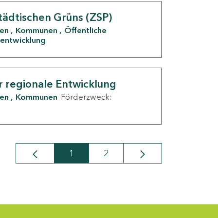
tädtischen Grüns (ZSP)
den
Kommunen
Öffentliche
entwicklung
r regionale Entwicklung
den
Kommunen
Förderzweck:
1
2
Seite
Seite