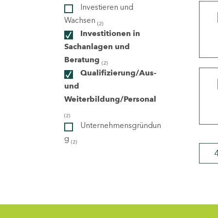
Investieren und
Wachsen
(2)
ndorte
Investitionen in
Sachanlagen und
Beratung
(2)
Qualifizierung/Aus-
und
Weiterbildung/Personal
(2)
Unternehmensgründun
g
(2)