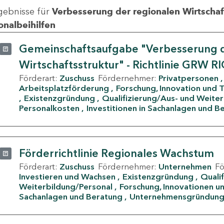
gebnisse für
Verbesserung der regionalen Wirtschafts
onalbeihilfen
Gemeinschaftsaufgabe "Verbesserung d
Wirtschaftsstruktur" - Richtlinie GRW R
Förderart:
Zuschuss
Fördernehmer:
Privatpersonen
Arbeitsplatzförderung
Forschung, Innovation und 
Existenzgründung
Qualifizierung/Aus- und Weite
Personalkosten
Investitionen in Sachanlagen und B
Förderrichtlinie Regionales Wachstum
Förderart:
Zuschuss
Fördernehmer:
Unternehmen
F
Investieren und Wachsen
Existenzgründung
Quali
Weiterbildung/Personal
Forschung, Innovationen un
Sachanlagen und Beratung
Unternehmensgründun