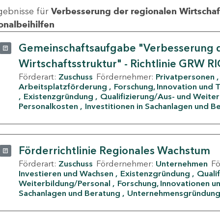
gebnisse für
Verbesserung der regionalen Wirtschafts
onalbeihilfen
Gemeinschaftsaufgabe "Verbesserung d
Wirtschaftsstruktur" - Richtlinie GRW R
Förderart:
Zuschuss
Fördernehmer:
Privatpersonen
Arbeitsplatzförderung
Forschung, Innovation und 
Existenzgründung
Qualifizierung/Aus- und Weite
Personalkosten
Investitionen in Sachanlagen und B
Förderrichtlinie Regionales Wachstum
Förderart:
Zuschuss
Fördernehmer:
Unternehmen
F
Investieren und Wachsen
Existenzgründung
Quali
Weiterbildung/Personal
Forschung, Innovationen un
Sachanlagen und Beratung
Unternehmensgründun