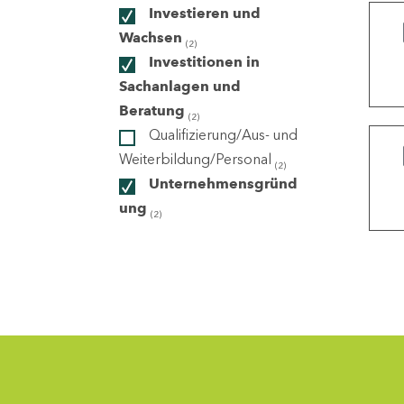
Investieren und
Wachsen
(2)
ndorte
Investitionen in
Sachanlagen und
Beratung
(2)
Qualifizierung/Aus- und
Weiterbildung/Personal
(2)
Unternehmensgründ
ung
(2)