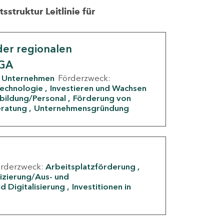
struktur Leitlinie für
er regionalen
IGA
Unternehmen
Förderzweck:
Technologie
Investieren und Wachsen
rbildung/Personal
Förderung von
eratung
Unternehmensgründung
örderzweck:
Arbeitsplatzförderung
fizierung/Aus- und
d Digitalisierung
Investitionen in
g