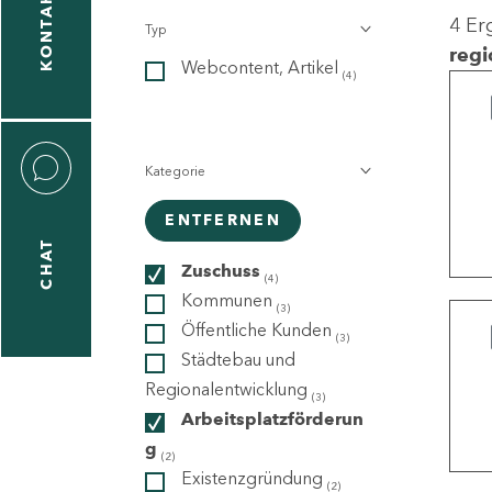
KONTAKT
4 Er
Typ
gen
regi
Webcontent, Artikel
n
(4)
Kategorie
ENTFERNEN
CHAT
icecenter
Zuschuss
(4)
Kommunen
(3)
Öffentliche Kunden
(3)
taktformular
Städtebau und
Regionalentwicklung
(3)
Arbeitsplatzförderun
g
erportal
(2)
Existenzgründung
(2)