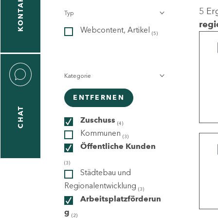
KONTAKT
5 Er
Typ
gen
regi
Webcontent, Artikel
n
(5)
Kategorie
ENTFERNEN
CHAT
icecenter
Zuschuss
(4)
Kommunen
(3)
Öffentliche Kunden
taktformular
(3)
Städtebau und
Regionalentwicklung
(3)
Arbeitsplatzförderun
erportal
g
(2)