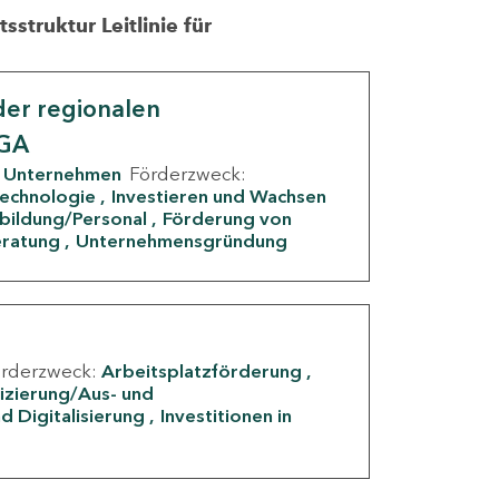
struktur Leitlinie für
er regionalen
IGA
Unternehmen
Förderzweck:
Technologie
Investieren und Wachsen
rbildung/Personal
Förderung von
eratung
Unternehmensgründung
örderzweck:
Arbeitsplatzförderung
fizierung/Aus- und
d Digitalisierung
Investitionen in
g