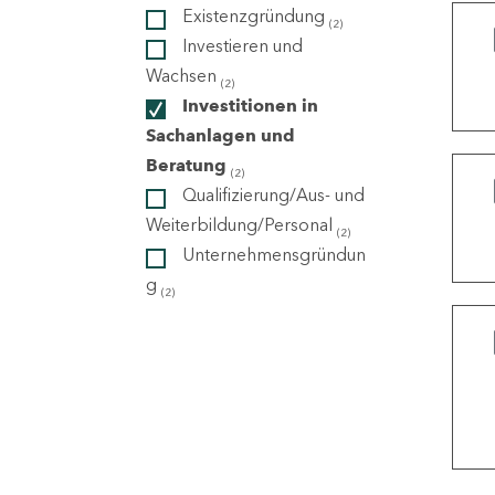
Existenzgründung
(2)
Investieren und
ndorte
Wachsen
(2)
Investitionen in
Sachanlagen und
Beratung
(2)
Qualifizierung/Aus- und
Weiterbildung/Personal
(2)
Unternehmensgründun
g
(2)