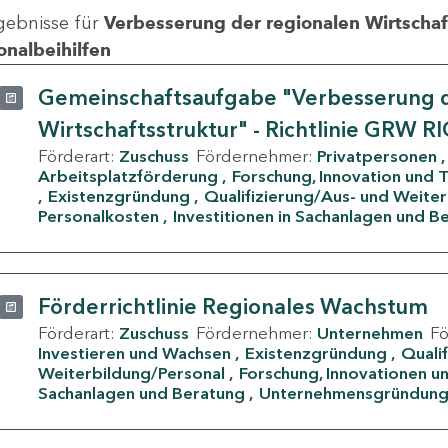
gebnisse für
Verbesserung der regionalen Wirtschafts
onalbeihilfen
Gemeinschaftsaufgabe "Verbesserung d
Wirtschaftsstruktur" - Richtlinie GRW R
Förderart:
Zuschuss
Fördernehmer:
Privatpersonen
Arbeitsplatzförderung
Forschung, Innovation und 
Existenzgründung
Qualifizierung/Aus- und Weite
Personalkosten
Investitionen in Sachanlagen und B
Förderrichtlinie Regionales Wachstum
Förderart:
Zuschuss
Fördernehmer:
Unternehmen
F
Investieren und Wachsen
Existenzgründung
Quali
Weiterbildung/Personal
Forschung, Innovationen un
Sachanlagen und Beratung
Unternehmensgründun