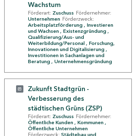
Wachstum
Förderart:
Zuschuss
Fördernehmer:
Unternehmen
Förderzweck:
Arbeitsplatzförderung
Investieren
und Wachsen
Existenzgründung
Qualifizierung/Aus- und
Weiterbildung/Personal
Forschung,
Innovationen und Digitalisierung
Investitionen in Sachanlagen und
Beratung
Unternehmensgründung
Zukunft Stadtgrün -
Verbesserung des
städtischen Grüns (ZSP)
Förderart:
Zuschuss
Fördernehmer:
Öffentliche Kunden
Kommunen
Öffentliche Unternehmen
Förderzweck:
Städtebau und