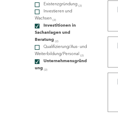
Existenzgründung
(2)
Investieren und
ndorte
Wachsen
(2)
Investitionen in
Sachanlagen und
Beratung
(2)
Qualifizierung/Aus- und
Weiterbildung/Personal
(2)
Unternehmensgründ
ung
(2)