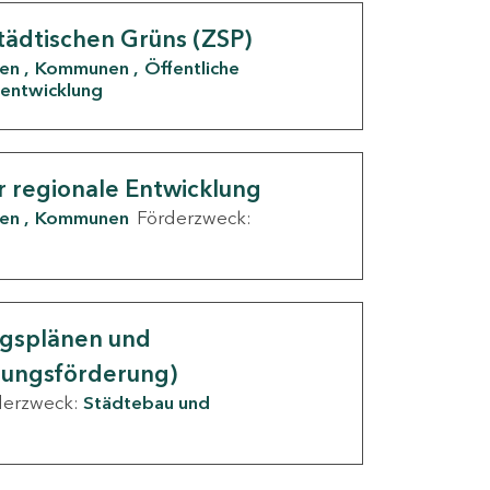
tädtischen Grüns (ZSP)
den
Kommunen
Öffentliche
entwicklung
r regionale Entwicklung
den
Kommunen
Förderzweck:
ngsplänen und
nungsförderung)
derzweck:
Städtebau und