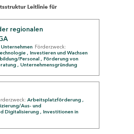
struktur Leitlinie für
er regionalen
IGA
Unternehmen
Förderzweck:
Technologie
Investieren und Wachsen
rbildung/Personal
Förderung von
eratung
Unternehmensgründung
örderzweck:
Arbeitsplatzförderung
fizierung/Aus- und
d Digitalisierung
Investitionen in
g