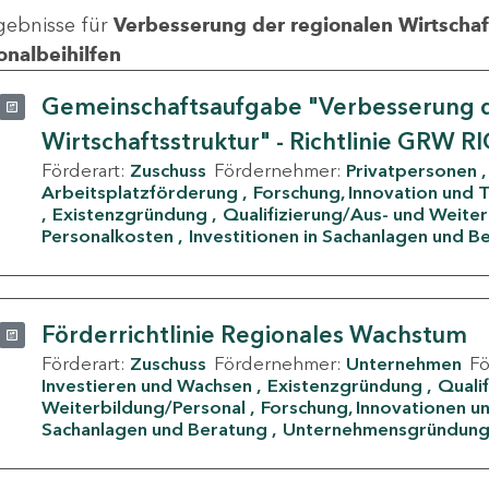
gebnisse für
Verbesserung der regionalen Wirtschafts
onalbeihilfen
Gemeinschaftsaufgabe "Verbesserung d
Wirtschaftsstruktur" - Richtlinie GRW R
Förderart:
Zuschuss
Fördernehmer:
Privatpersonen
Arbeitsplatzförderung
Forschung, Innovation und 
Existenzgründung
Qualifizierung/Aus- und Weite
Personalkosten
Investitionen in Sachanlagen und B
Förderrichtlinie Regionales Wachstum
Förderart:
Zuschuss
Fördernehmer:
Unternehmen
F
Investieren und Wachsen
Existenzgründung
Quali
Weiterbildung/Personal
Forschung, Innovationen un
Sachanlagen und Beratung
Unternehmensgründun