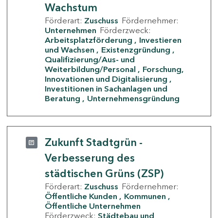
Wachstum
Förderart:
Zuschuss
Fördernehmer:
Unternehmen
Förderzweck:
Arbeitsplatzförderung
Investieren
und Wachsen
Existenzgründung
Qualifizierung/Aus- und
Weiterbildung/Personal
Forschung,
Innovationen und Digitalisierung
Investitionen in Sachanlagen und
Beratung
Unternehmensgründung
Zukunft Stadtgrün -
Verbesserung des
städtischen Grüns (ZSP)
Förderart:
Zuschuss
Fördernehmer:
Öffentliche Kunden
Kommunen
Öffentliche Unternehmen
Förderzweck:
Städtebau und