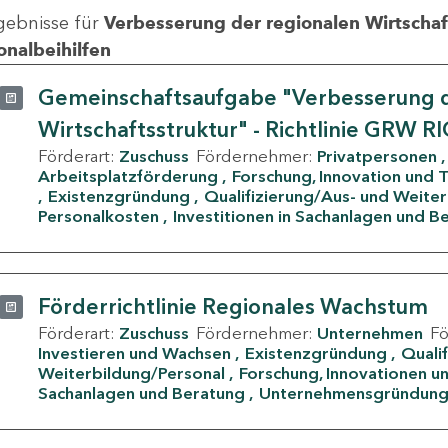
gebnisse für
Verbesserung der regionalen Wirtschafts
onalbeihilfen
Gemeinschaftsaufgabe "Verbesserung d
Wirtschaftsstruktur" - Richtlinie GRW R
Förderart:
Zuschuss
Fördernehmer:
Privatpersonen
Arbeitsplatzförderung
Forschung, Innovation und 
Existenzgründung
Qualifizierung/Aus- und Weite
Personalkosten
Investitionen in Sachanlagen und B
Förderrichtlinie Regionales Wachstum
Förderart:
Zuschuss
Fördernehmer:
Unternehmen
F
Investieren und Wachsen
Existenzgründung
Quali
Weiterbildung/Personal
Forschung, Innovationen un
Sachanlagen und Beratung
Unternehmensgründun