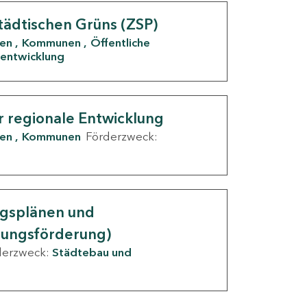
tädtischen Grüns (ZSP)
den
Kommunen
Öffentliche
entwicklung
r regionale Entwicklung
den
Kommunen
Förderzweck:
ngsplänen und
nungsförderung)
derzweck:
Städtebau und