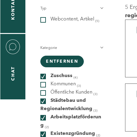
KONTAKT
5 Er
Typ
gen
regi
Webcontent, Artikel
n
(5)
Kategorie
ENTFERNEN
CHAT
icecenter
Zuschuss
(4)
Kommunen
(3)
Öffentliche Kunden
(3)
taktformular
Städtebau und
Regionalentwicklung
(3)
Arbeitsplatzförderun
g
erportal
(2)
Existenzgründung
(2)