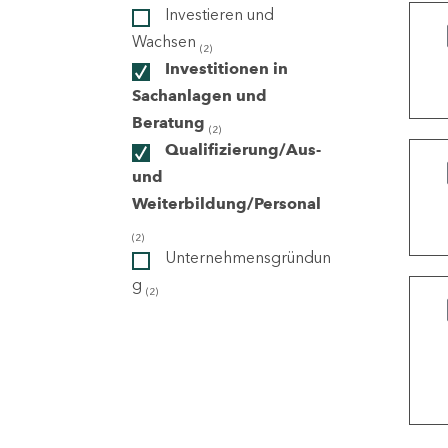
Investieren und
Wachsen
(2)
ndorte
Investitionen in
Sachanlagen und
Beratung
(2)
Qualifizierung/Aus-
und
Weiterbildung/Personal
(2)
Unternehmensgründun
g
(2)