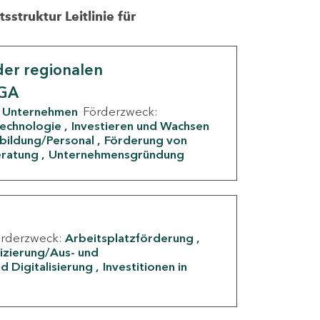
struktur Leitlinie für
er regionalen
IGA
Unternehmen
Förderzweck:
Technologie
Investieren und Wachsen
rbildung/Personal
Förderung von
eratung
Unternehmensgründung
örderzweck:
Arbeitsplatzförderung
fizierung/Aus- und
d Digitalisierung
Investitionen in
g