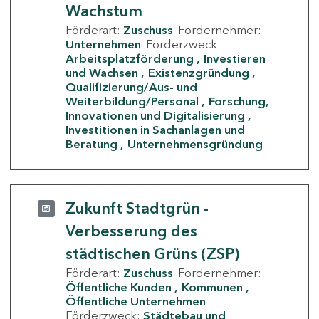
Wachstum
Förderart:
Zuschuss
Fördernehmer:
Unternehmen
Förderzweck:
Arbeitsplatzförderung
Investieren
und Wachsen
Existenzgründung
Qualifizierung/Aus- und
Weiterbildung/Personal
Forschung,
Innovationen und Digitalisierung
Investitionen in Sachanlagen und
Beratung
Unternehmensgründung
Zukunft Stadtgrün -
Verbesserung des
städtischen Grüns (ZSP)
Förderart:
Zuschuss
Fördernehmer:
Öffentliche Kunden
Kommunen
Öffentliche Unternehmen
Förderzweck:
Städtebau und